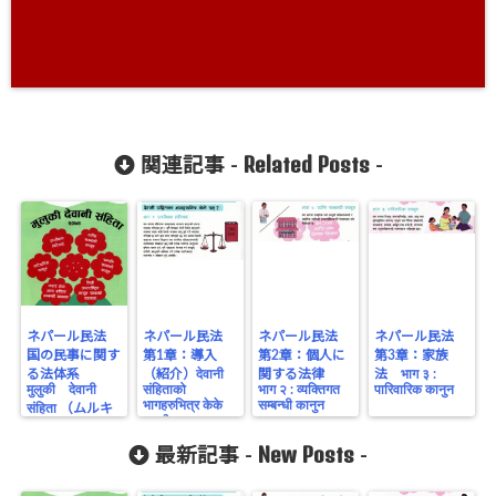
Related Posts
関連記事 -
-
ネパール民法
ネパール民法
ネパール民法
ネパール民法
国の民事に関す
第1章：導入
第2章：個人に
第3章：家族
る法体系
（紹介）देवानी
関する法律
法 भाग ३ :
मुलुकी देवानी
संहिताको
भाग २ : व्यक्तिगत
पारिवारिक कानुन
भागहरुभित्र केके
सम्बन्धी कानुन
संहिता （ムルキ
छन् ? भाग १ :
デワニサンヒ
प्ररम्भिक (परिचय )
タ）
New Posts
最新記事 -
-