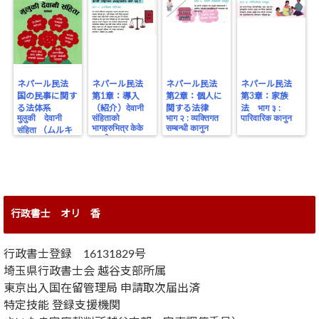
ネパール民法
ネパール民法
ネパール民法
ネパール民法
国の民事に関す
第1章：導入
第2章：個人に
第3章：家族
る法体系
（紹介）देवानी
関する法律
法 भाग ३ :
मुलुकी देवानी
संहिताको
भाग २ : व्यक्तिगत
पारिवारिक कानुन
भागहरुभित्र केके
सम्बन्धी कानुन
संहिता （ムルキ
छन् ? भाग १ :
デワニサンヒ
प्ररम्भिक (परिचय )
タ）
行政書士 オリ 香
行政書士登録 16131829号
埼玉県行政書士会 越谷支部所属
東京出入国在留管理局 申請取次届出済
特定技能 登録支援機関